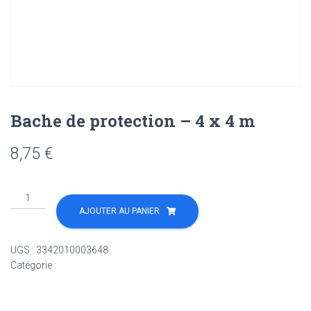
Bache de protection – 4 x 4 m
8,75
€
quantité
de
AJOUTER AU PANIER
Bache
de
UGS :
3342010003648
protection
Catégorie :
Non classé
-
4
x