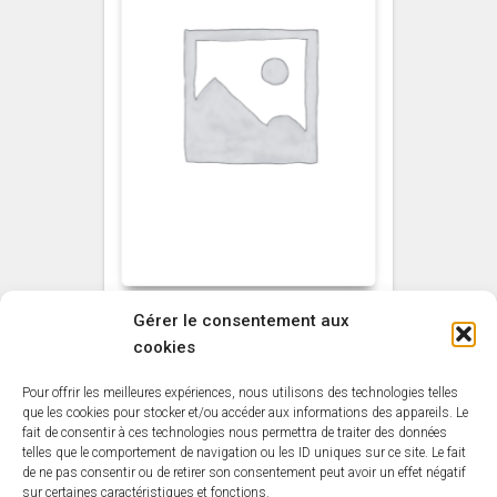
Gérer le consentement aux
NON CLASSÉ
cookies
Vernis Total Resist’
sans odeur MAULER
Pour offrir les meilleures expériences, nous utilisons des technologies telles
Aspect Cire Incolore
que les cookies pour stocker et/ou accéder aux informations des appareils. Le
fait de consentir à ces technologies nous permettra de traiter des données
1L
telles que le comportement de navigation ou les ID uniques sur ce site. Le fait
de ne pas consentir ou de retirer son consentement peut avoir un effet négatif
35,79
€
sur certaines caractéristiques et fonctions.