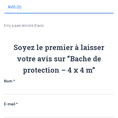
4
AVIS (0)
m
Il n’y a pas encore d’avis.
Soyez le premier à laisser
votre avis sur “Bache de
protection – 4 x 4 m”
Nom
*
E-mail
*