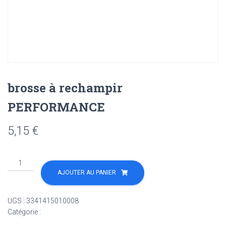
brosse à rechampir
PERFORMANCE
5,15
€
quantité
de
AJOUTER AU PANIER
brosse
à
UGS :
3341415010008
rechampir
Catégorie :
Non classé
PERFORMANCE