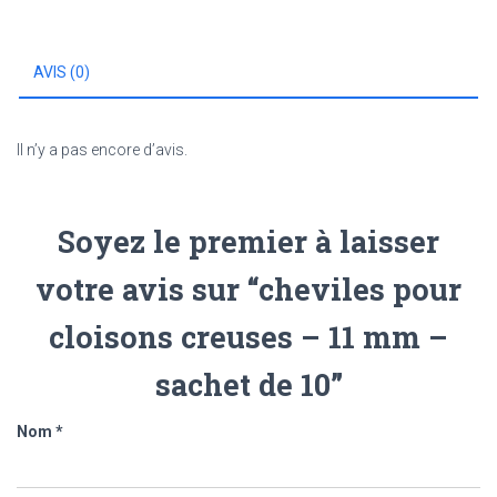
-
11
mm
AVIS (0)
-
sachet
de
10
Il n’y a pas encore d’avis.
Soyez le premier à laisser
votre avis sur “cheviles pour
cloisons creuses – 11 mm –
sachet de 10”
Nom
*