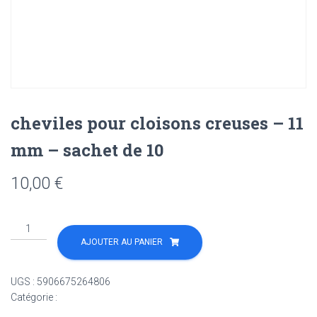
cheviles pour cloisons creuses – 11
mm – sachet de 10
10,00
€
quantité
de
AJOUTER AU PANIER
cheviles
pour
UGS :
5906675264806
cloisons
Catégorie :
Non classé
creuses