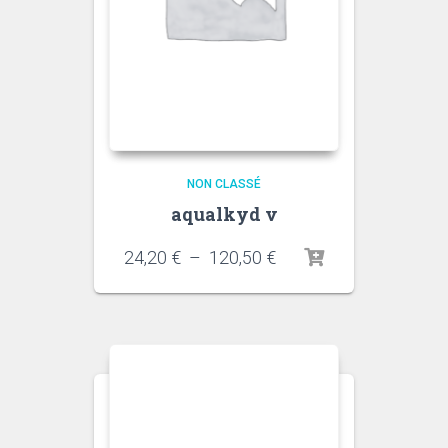
NON CLASSÉ
aqualkyd v
Plage
24,20
€
–
120,50
€
de
prix :
24,20 €
à
120,50 €