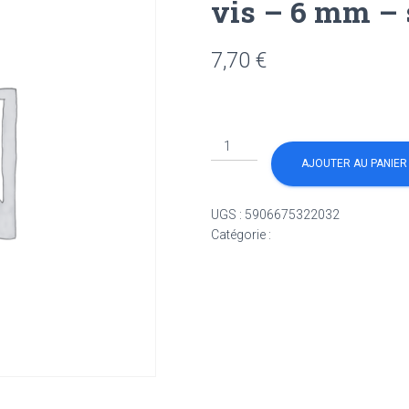
vis – 6 mm – 
7,70
€
quantité
de
AJOUTER AU PANIER
chevilles
universelles
UGS :
5906675322032
UNO
Catégorie :
Non classé
avec
vis
-
6
mm
-
sachet
de
36