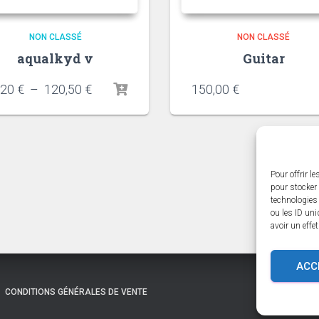
NON CLASSÉ
NON CLASSÉ
aqualkyd v
Guitar
Plage
,20
€
–
120,50
€
150,00
€
de
prix :
24,20 €
à
120,50 €
Pour offrir l
pour stocker 
technologies
ou les ID uni
avoir un effe
ACC
CONDITIONS GÉNÉRALES DE VENTE