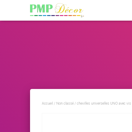
Accueil
/
Non classé
/ chevilles universelles UNO avec vi