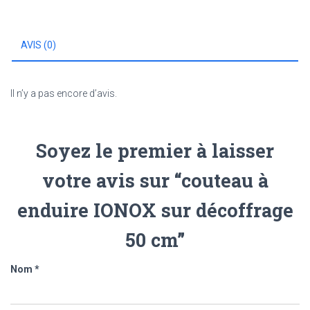
sur
décoffrage
50
AVIS (0)
cm
Il n’y a pas encore d’avis.
Soyez le premier à laisser
votre avis sur “couteau à
enduire IONOX sur décoffrage
50 cm”
Nom
*