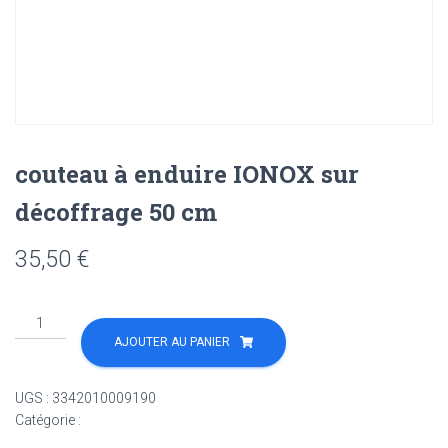
couteau à enduire IONOX sur
décoffrage 50 cm
35,50
€
quantité
de
AJOUTER AU PANIER
couteau
à
UGS :
3342010009190
enduire
Catégorie :
Non classé
IONOX