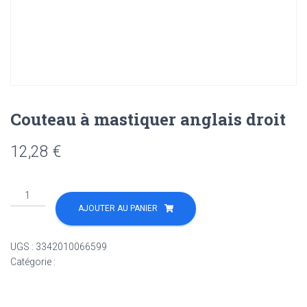
Couteau à mastiquer anglais droit
12,28
€
quantité
de
AJOUTER AU PANIER
Couteau
à
UGS :
3342010066599
mastiquer
Catégorie :
Non classé
anglais
droit