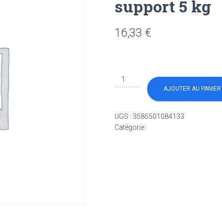
support 5 kg
16,33
€
quantité
de
AJOUTER AU PANIER
Enduit
de
UGS :
3585501084133
répération
Catégorie :
Non classé
blanc
tous
support
5
kg