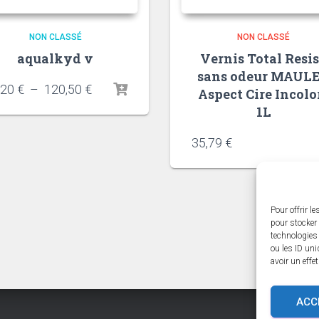
NON CLASSÉ
NON CLASSÉ
aqualkyd v
Vernis Total Resis
sans odeur MAUL
Plage
,20
€
–
120,50
€
Aspect Cire Incolo
de
1L
prix :
24,20 €
35,79
€
à
120,50 €
Pour offrir l
pour stocker 
technologies
ou les ID uni
avoir un effe
ACC