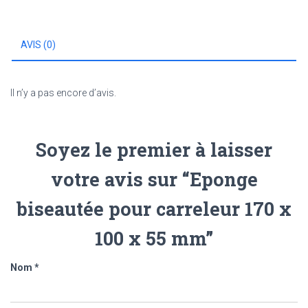
170
x
100
AVIS (0)
x
55
mm
Il n’y a pas encore d’avis.
Soyez le premier à laisser
votre avis sur “Eponge
biseautée pour carreleur 170 x
100 x 55 mm”
Nom
*