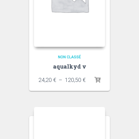
NON CLASSÉ
aqualkyd v
Plage
24,20
€
–
120,50
€
de
prix :
24,20 €
à
120,50 €