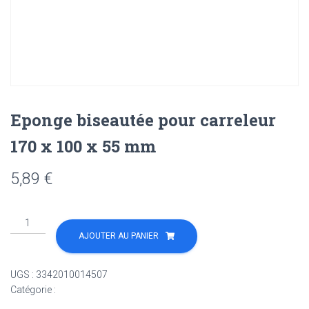
Eponge biseautée pour carreleur
170 x 100 x 55 mm
5,89
€
quantité
de
AJOUTER AU PANIER
Eponge
biseautée
UGS :
3342010014507
pour
Catégorie :
Non classé
carreleur