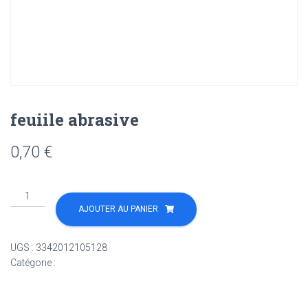
feuiile abrasive
0,70
€
quantité
de
AJOUTER AU PANIER
feuiile
abrasive
UGS :
3342012105128
Catégorie :
Non classé