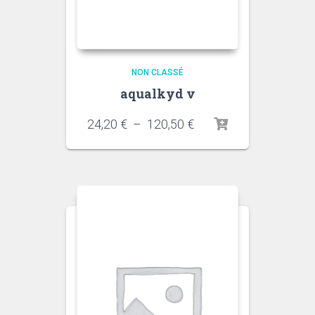
NON CLASSÉ
aqualkyd v
Plage
24,20
€
–
120,50
€
de
prix :
24,20 €
à
120,50 €