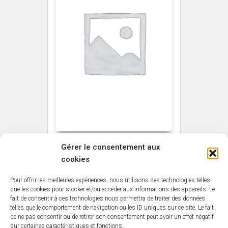
Gérer le consentement aux
NON CLASSÉ
cookies
Vernis Total Resist’
sans odeur MAULER
Pour offrir les meilleures expériences, nous utilisons des technologies telles
Aspect Cire Incolore
que les cookies pour stocker et/ou accéder aux informations des appareils. Le
fait de consentir à ces technologies nous permettra de traiter des données
1L
telles que le comportement de navigation ou les ID uniques sur ce site. Le fait
de ne pas consentir ou de retirer son consentement peut avoir un effet négatif
35,79
€
sur certaines caractéristiques et fonctions.