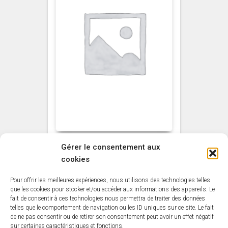
Gérer le consentement aux
NON CLASSÉ
cookies
Vernis Total Resist’
sans odeur MAULER
Pour offrir les meilleures expériences, nous utilisons des technologies telles
Aspect Cire Incolore
que les cookies pour stocker et/ou accéder aux informations des appareils. Le
fait de consentir à ces technologies nous permettra de traiter des données
1L
telles que le comportement de navigation ou les ID uniques sur ce site. Le fait
de ne pas consentir ou de retirer son consentement peut avoir un effet négatif
35,79
€
sur certaines caractéristiques et fonctions.