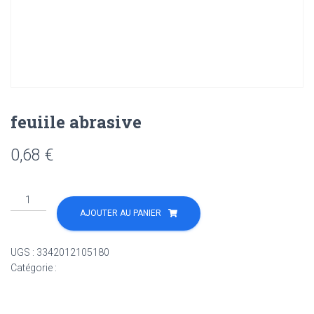
feuiile abrasive
0,68
€
quantité
de
AJOUTER AU PANIER
feuiile
abrasive
UGS :
3342012105180
Catégorie :
Non classé