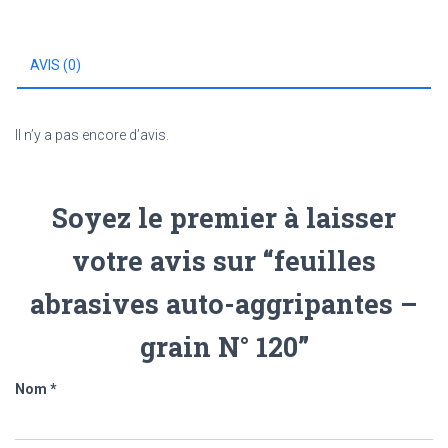
-
grain
N°
AVIS (0)
120
Il n’y a pas encore d’avis.
Soyez le premier à laisser
votre avis sur “feuilles
abrasives auto-aggripantes –
grain N° 120”
Nom
*