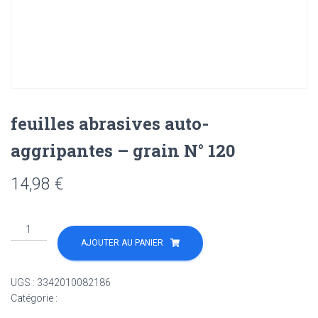
feuilles abrasives auto-
aggripantes – grain N° 120
14,98
€
quantité
de
AJOUTER AU PANIER
feuilles
abrasives
UGS :
3342010082186
auto-
Catégorie :
Non classé
aggripantes