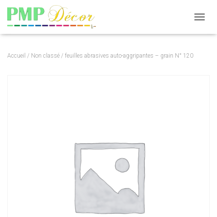
DÉPLI
Accueil
/
Non classé
/ feuilles abrasives auto-aggripantes – grain N° 120