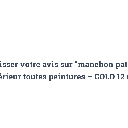
GOLD
12
mm
isser votre avis sur “manchon pat
érieur toutes peintures – GOLD 12