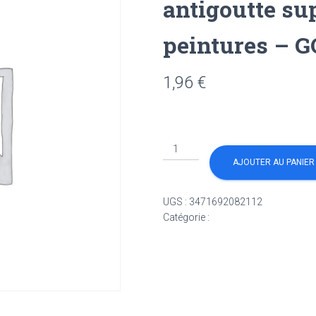
antigoutte su
peintures – 
1,96
€
quantité
de
AJOUTER AU PANIER
manchon
patte
UGS :
3471692082112
de
Catégorie :
Non classé
lapin
antigoutte
supérieur
toutes
peintures
-