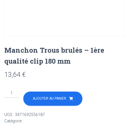
Manchon Trous brulés – 1ère
qualité clip 180 mm
13,64
€
quantité
de
AJOUTER AU PANIER
Manchon
Trous
UGS :
3471692556187
brulés
Catégorie :
Non classé
-