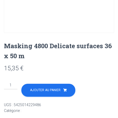
Masking 4800 Delicate surfaces 36
x 50 m
15,35
€
quantité
de
AJOUTER AU PANIER
Masking
4800
UGS :
5425014229486
Delicate
Catégorie :
Non classé
surfaces