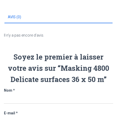
36
x
50
AVIS (0)
m
Il n’y a pas encore d’avis.
Soyez le premier à laisser
votre avis sur “Masking 4800
Delicate surfaces 36 x 50 m”
Nom
*
E-mail
*