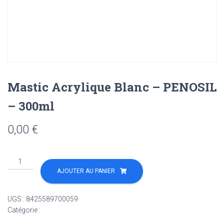
Mastic Acrylique Blanc – PENOSIL
– 300ml
0,00
€
quantité
de
AJOUTER AU PANIER
Mastic
Acrylique
UGS :
8425589700059
Blanc
Catégorie :
Non classé
-