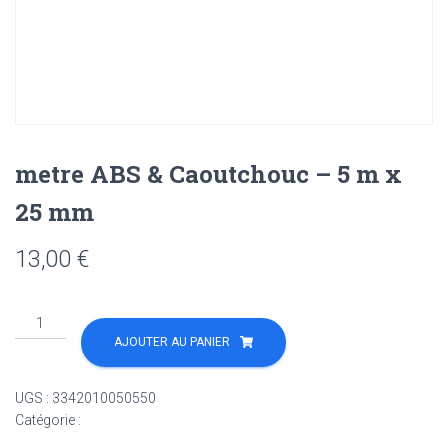
metre ABS & Caoutchouc – 5 m x
25 mm
13,00
€
quantité
de
AJOUTER AU PANIER
metre
ABS
UGS :
3342010050550
&
Catégorie :
Non classé
Caoutchouc