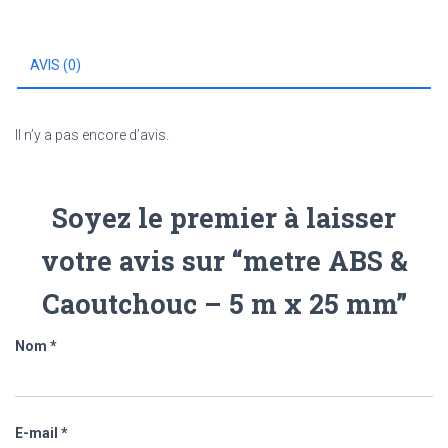
-
5
m
AVIS (0)
x
25
mm
Il n’y a pas encore d’avis.
Soyez le premier à laisser
votre avis sur “metre ABS &
Caoutchouc – 5 m x 25 mm”
Nom
*
E-mail
*