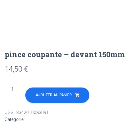
pince coupante – devant 150mm
14,50
€
quantité
de
AJOUTER AU PANIER
pince
coupante
UGS :
3342010083091
-
Catégorie :
Non classé
devant
150mm