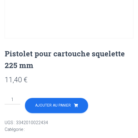
Pistolet pour cartouche squelette
225 mm
11,40
€
quantité
de
AJOUTER AU PANIER
Pistolet
pour
UGS :
3342010022434
cartouche
Catégorie :
Non classé
squelette