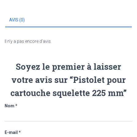
225
mm
AVIS (0)
Il n’y a pas encore d’avis.
Soyez le premier à laisser
votre avis sur “Pistolet pour
cartouche squelette 225 mm”
Nom
*
E-mail
*