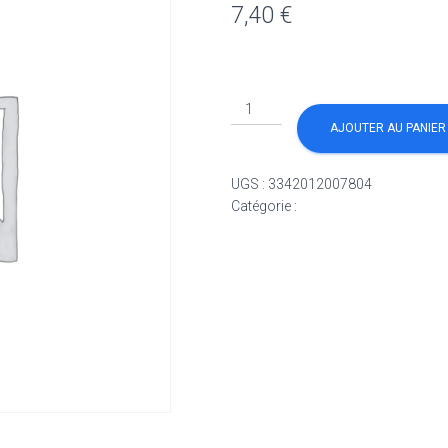
7,40
€
quantité
de
AJOUTER AU PANIER
Pochette
de
UGS :
3342012007804
10
Catégorie :
Non classé
abrasifs