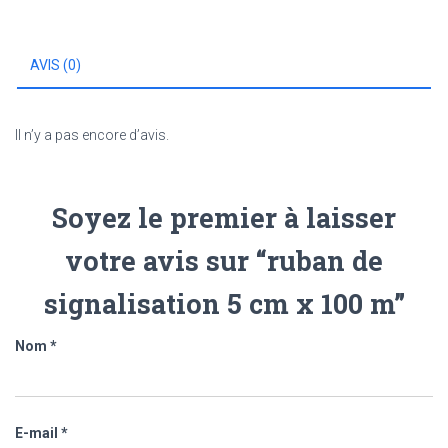
cm
x
100
AVIS (0)
m
Il n’y a pas encore d’avis.
Soyez le premier à laisser
votre avis sur “ruban de
signalisation 5 cm x 100 m”
Nom
*
E-mail
*