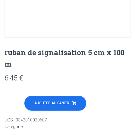
ruban de signalisation 5 cm x 100
m
6,45
€
quantité
de
AJOUTER AU PANIER
ruban
de
UGS :
3342010020607
signalisation
Catégorie :
Non classé
5