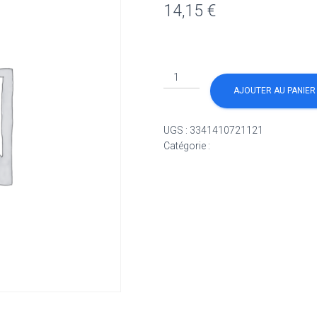
14,15
€
quantité
de
AJOUTER AU PANIER
spalter
ARTISAN
UGS :
3341410721121
Catégorie :
Non classé