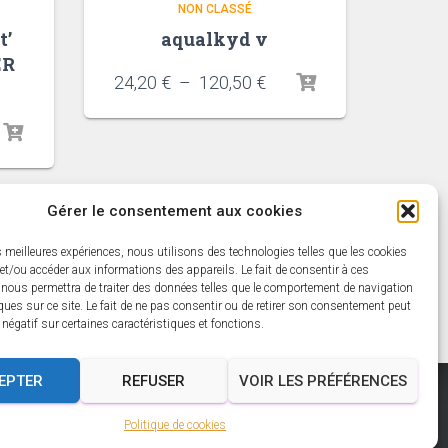
NON CLASSÉ
t’
aqualkyd v
ER
Plage
24,20
€
–
120,50
€
de
prix :
24,20 €
à
120,50 €
Gérer le consentement aux cookies
es meilleures expériences, nous utilisons des technologies telles que les cookies
et/ou accéder aux informations des appareils. Le fait de consentir à ces
 nous permettra de traiter des données telles que le comportement de navigation
ques sur ce site. Le fait de ne pas consentir ou de retirer son consentement peut
t négatif sur certaines caractéristiques et fonctions.
EPTER
REFUSER
VOIR LES PRÉFÉRENCES
Politique de cookies