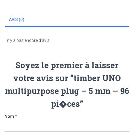
-
5
mm
AVIS (0)
-
96
pi�ces
Il n’y a pas encore d’avis.
Soyez le premier à laisser
votre avis sur “timber UNO
multipurpose plug – 5 mm – 96
pi�ces”
Nom
*