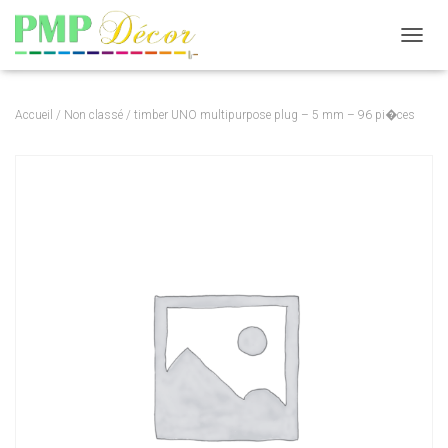
DÉPLI
Accueil
/
Non classé
/ timber UNO multipurpose plug – 5 mm – 96 pi�ces