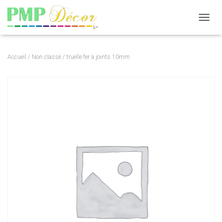
DÉPLI
Accueil
/
Non classé
/ truelle fer à joints 10mm