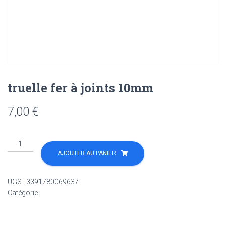
truelle fer à joints 10mm
7,00
€
quantité
de
AJOUTER AU PANIER
truelle
fer
UGS :
3391780069637
à
Catégorie :
Non classé
joints
10mm